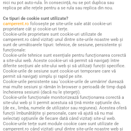
nici nu pot auto-rula. În consecință, nu se pot duplica sau
replica pe alte rețele pentru a se rula sau replica din nou.
Ce tipuri de cookie sunt utilizate?
camperent.ro
folosește pe site-urile sale atât cookie-uri
proprietare cât și cookie-uri terțe.
Cookie-urile proprietare sunt cookie-uri utilizate de
camperent.ro când vizitați unul dintre site-urile noastre web și
sunt de următoarele tipuri: tehnice, de sesiune, persistente și
funcționale:
Cookie-urile tehnice sunt esențiale pentru funcționarea corectă
a site-ului web. Aceste cookie-uri vă permit să navigați între
diferite secțiuni ale site-ului web și să utilizați funcții specifice.
Cookie-urile de sesiune sunt cookie-uri temporare care vă
permit să navigați simplu și rapid pe site.
Cookie-urile persistente sau ‘cookie-urile de urmărire’ durează
mai multe sesiuni și rămân în browser o perioadă de timp după
încheierea sesiunii (dacă nu le ștergeți).
Cookie-urile funcționale monitorizează funcționarea corectă a
site-ului web și îi permit acestuia să țină minte opțiunile dvs.
(de ex., limba, numele de utilizator sau regiunea). Acestea oferă
funcții îmbunătățite și personale, care vă ajută să nu mai
selectați opțiunile de fiecare dată când vizitați site-ul web.
Cookie-urile terțe sunt module cookie care sunt utilizate de
camperent.ro când vizitați unul dintre site-urile noastre web și