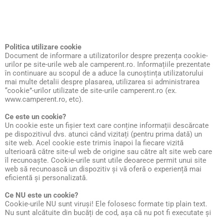
Politica utilizare cookie
Document de informare a utilizatorilor despre prezența cookie-
urilor pe site-urile web ale camperent.ro. Informațiile prezentate
în continuare au scopul de a aduce la cunoștința utilizatorului
mai multe detalii despre plasarea, utilizarea si administrarea
“cookie”-urilor utilizate de site-urile camperent.ro (ex.
www.camperent.ro, etc).
Ce este un cookie?
Un cookie este un fișier text care conține informații descărcate
pe dispozitivul dvs. atunci când vizitați (pentru prima dată) un
site web. Acel cookie este trimis înapoi la fiecare vizită
ulterioară către site-ul web de origine sau către alt site web care
îl recunoaște. Cookie-urile sunt utile deoarece permit unui site
web să recunoască un dispozitiv și vă oferă o experiență mai
eficientă și personalizată.
Ce NU este un cookie?
Cookie-urile NU sunt viruși! Ele folosesc formate tip plain text.
Nu sunt alcătuite din bucăți de cod, așa că nu pot fi executate și