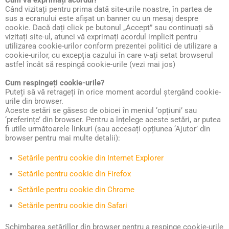
Cum vă exprimați acordul?
Când vizitați pentru prima dată site-urile noastre, în partea de
sus a ecranului este afișat un banner cu un mesaj despre
cookie. Dacă dați click pe butonul „Accept” sau continuați să
vizitați site-ul, atunci vă exprimați acordul implicit pentru
utilizarea cookie-urilor conform prezentei politici de utilizare a
cookie-urilor, cu excepția cazului în care v-ați setat browserul
astfel încât să respingă cookie-urile (vezi mai jos)
Cum respingeți cookie-urile?
Puteți să vă retrageți în orice moment acordul ștergând cookie-
urile din browser.
Aceste setări se găsesc de obicei în meniul ‘opțiuni’ sau
‘preferințe’ din browser. Pentru a înțelege aceste setări, ar putea
fi utile următoarele linkuri (sau accesați opțiunea ‘Ajutor’ din
browser pentru mai multe detalii):
Setările pentru cookie din Internet Explorer
Setările pentru cookie din Firefox
Setările pentru cookie din Chrome
Setările pentru cookie din Safari
Schimbarea setărillor din browser pentru a respinge cookie-urile