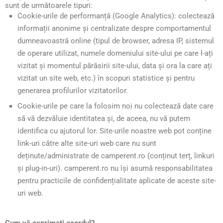
sunt de următoarele tipuri:
Cookie-urile de performanță (Google Analytics): colectează
informații anonime și centralizate despre comportamentul
dumneavoastră online (tipul de browser, adresa IP, sistemul
de operare utilizat, numele domeniului site-ului pe care l-ați
vizitat și momentul părăsirii site-ului, data și ora la care ați
vizitat un site web, etc.) în scopuri statistice și pentru
generarea profilurilor vizitatorilor.
Cookie-urile pe care la folosim noi nu colectează date care
să vă dezvăluie identitatea și, de aceea, nu vă putem
identifica cu ajutorul lor. Site-urile noastre web pot conține
link-uri către alte site-uri web care nu sunt
deținute/administrate de camperent.ro (conținut terț, linkuri
și plug-in-uri). camperent.ro nu își asumă responsabilitatea
pentru practicile de confidențialitate aplicate de aceste site-
uri web.