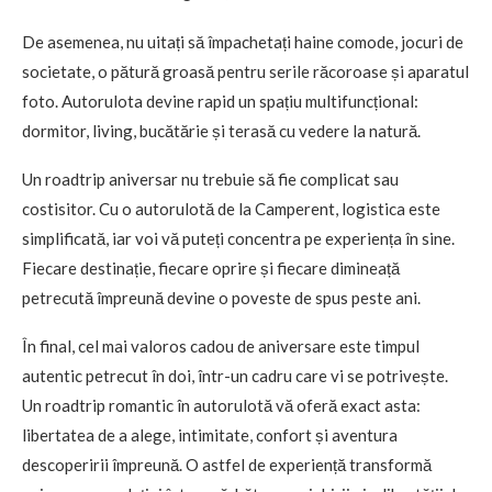
De asemenea, nu uitați să împachetați haine comode, jocuri de
societate, o pătură groasă pentru serile răcoroase și aparatul
foto. Autorulota devine rapid un spațiu multifuncțional:
dormitor, living, bucătărie și terasă cu vedere la natură.
Un roadtrip aniversar nu trebuie să fie complicat sau
costisitor. Cu o autorulotă de la Camperent, logistica este
simplificată, iar voi vă puteți concentra pe experiența în sine.
Fiecare destinație, fiecare oprire și fiecare dimineață
petrecută împreună devine o poveste de spus peste ani.
În final, cel mai valoros cadou de aniversare este timpul
autentic petrecut în doi, într-un cadru care vi se potrivește.
Un roadtrip romantic în autorulotă vă oferă exact asta:
libertatea de a alege, intimitate, confort și aventura
descoperirii împreună. O astfel de experiență transformă