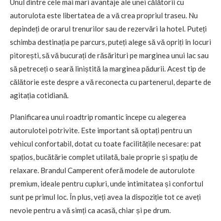
Unul dintre cele mai mari avantaje ale unei călătorii cu
autorulota este libertatea de a vă crea propriul traseu. Nu
depindeți de orarul trenurilor sau de rezervări la hotel. Puteți
schimba destinația pe parcurs, puteți alege să vă opriți în locuri
pitorești, să vă bucurați de răsărituri pe marginea unui lac sau
să petreceți o seară liniștită la marginea pădurii. Acest tip de
călătorie este despre a vă reconecta cu partenerul, departe de
agitația cotidiană.
Planificarea unui roadtrip romantic începe cu alegerea
autorulotei potrivite. Este important să optați pentru un
vehicul confortabil, dotat cu toate facilitățile necesare: pat
spațios, bucătărie complet utilată, baie proprie și spațiu de
relaxare. Brandul Camperent oferă modele de autorulote
premium, ideale pentru cupluri, unde intimitatea și confortul
sunt pe primul loc. În plus, veți avea la dispoziție tot ce aveți
nevoie pentru a vă simți ca acasă, chiar și pe drum.