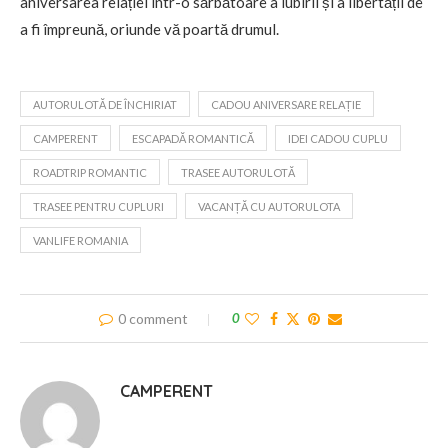
aniversarea relației într-o sărbătoare a iubirii și a libertății de
a fi împreună, oriunde vă poartă drumul.
AUTORULOTĂ DE ÎNCHIRIAT
CADOU ANIVERSARE RELAȚIE
CAMPERENT
ESCAPADĂ ROMANTICĂ
IDEI CADOU CUPLU
ROADTRIP ROMANTIC
TRASEE AUTORULOTĂ
TRASEE PENTRU CUPLURI
VACANȚĂ CU AUTORULOTA
VANLIFE ROMANIA
0 comment
0
CAMPERENT