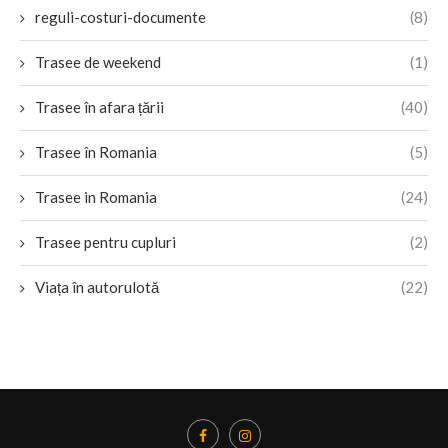
reguli-costuri-documente
(8)
Trasee de weekend
(1)
Trasee în afara țării
(40)
Trasee în Romania
(5)
Trasee in Romania
(24)
Trasee pentru cupluri
(2)
Viața în autorulotă
(22)