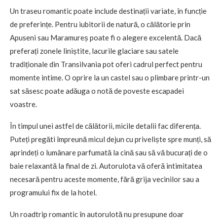
Un traseu romantic poate include destinații variate, în funcție
de preferințe. Pentru iubitorii de natură, o călătorie prin
Apuseni sau Maramureș poate fi o alegere excelentă. Dacă
preferați zonele liniștite, lacurile glaciare sau satele
tradiționale din Transilvania pot oferi cadrul perfect pentru
momente intime. O oprire la un castel sau o plimbare printr-un
sat săsesc poate adăuga o notă de poveste escapadei
voastre.
În timpul unei astfel de călătorii, micile detalii fac diferența.
Puteți pregăti împreună micul dejun cu priveliște spre munți, să
aprindeți o lumânare parfumată la cină sau să vă bucurați de o
baie relaxantă la final de zi. Autorulota vă oferă intimitatea
necesară pentru aceste momente, fără grija vecinilor sau a
programului fix de la hotel.
Un roadtrip romantic în autorulotă nu presupune doar