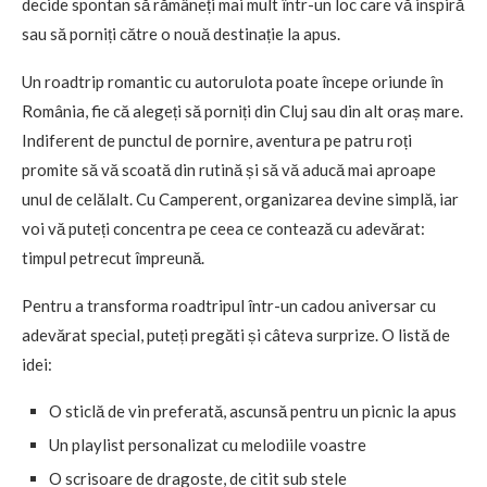
decide spontan să rămâneți mai mult într-un loc care vă inspiră
sau să porniți către o nouă destinație la apus.
Un roadtrip romantic cu autorulota poate începe oriunde în
România, fie că alegeți să porniți din Cluj sau din alt oraș mare.
Indiferent de punctul de pornire, aventura pe patru roți
promite să vă scoată din rutină și să vă aducă mai aproape
unul de celălalt. Cu Camperent, organizarea devine simplă, iar
voi vă puteți concentra pe ceea ce contează cu adevărat:
timpul petrecut împreună.
Pentru a transforma roadtripul într-un cadou aniversar cu
adevărat special, puteți pregăti și câteva surprize. O listă de
idei:
O sticlă de vin preferată, ascunsă pentru un picnic la apus
Un playlist personalizat cu melodiile voastre
O scrisoare de dragoste, de citit sub stele