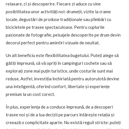
relaxare, ci și descoperire. Fiecare zi aduce cu sine
posibilitatea unor activități noi: drumeții, vizite la crame
locale, degustări de produse tradiționale sau plimbări cu
bicicletele pe trasee spectaculoase. Pentru cuplurile
pasionate de fotografie, peisajele descoperite pe drum devin
decorul perfect pentru amintiri vizuale de neuitat.
Un alt beneficiu este flexibilitatea bugetului. Puteți alege să
gătiți împreună, să vă opriți în campinguri cochete sau să
explorați zone mai puțin turistice, unde costurile sunt mai
reduse. Astfel, investiția închiriată pentru autorulotă devine
una inteligentă, oferind confort, libertate și experiențe
premium la un cost corect.
În plus, experiența de a conduce împreună, de a descoperi
trasee noi și de a lua decizii pe parcurs întărește relația și
creează o complicitate aparte. Nu există reguli stricte: puteți