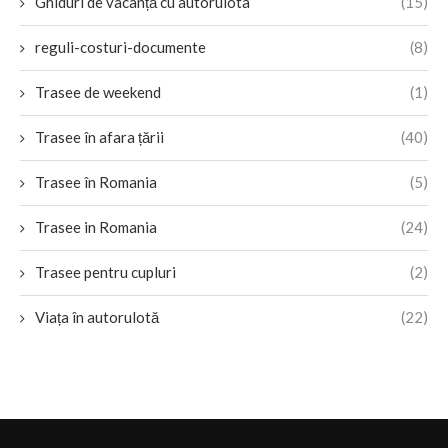
Ghiduri de vacanță cu autorulota
(15)
reguli-costuri-documente
(8)
Trasee de weekend
(1)
Trasee în afara țării
(40)
Trasee în Romania
(5)
Trasee in Romania
(24)
Trasee pentru cupluri
(2)
Viața în autorulotă
(22)