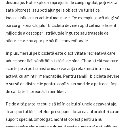
destinație. Poți explora împrejurimile campingului, poți vizita
sate pitorești sau poți ajunge la obiective turistice
inaccesibile cu un vehicul mai mare. De exemplu, dacă alegi să
parcurgi zona Clujului, bicicleta devine rapid cel mai eficient
mijloc de a descoperi străduțele înguste sau traseele de
pădure care nu apar pe hărțile convenționale.
În plus, mersul pe bicicletă este o activitate recreativă care
aduce beneficii sănătății și stării de bine. Chiar și câteva ture
scurte pe zi pot transforma o vacanță relaxantă într-una
activă, cu amintiri memorabile. Pentru familii, bicicleta devine
o sursă de distracție pentru copii și un mod de a petrece timp
de calitate împreună, în aer liber.
Pe de altă parte, trebuie să iei în calcul și unele dezavantaje.
Transportul bicicletelor presupune dotarea autorulotei cu un
suport special, omologat, montat corect pentru a nu
compromite siguranța pe drum. Aceste suporturi pot adăuga