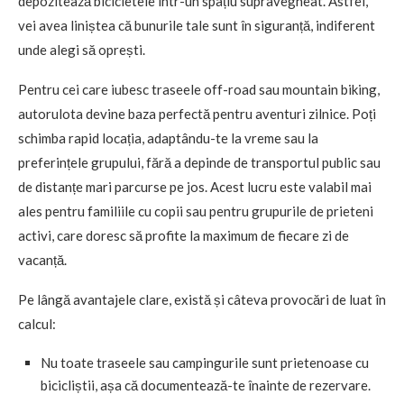
depozitează bicicletele într-un spațiu supravegheat. Astfel,
vei avea liniștea că bunurile tale sunt în siguranță, indiferent
unde alegi să oprești.
Pentru cei care iubesc traseele off-road sau mountain biking,
autorulota devine baza perfectă pentru aventuri zilnice. Poți
schimba rapid locația, adaptându-te la vreme sau la
preferințele grupului, fără a depinde de transportul public sau
de distanțe mari parcurse pe jos. Acest lucru este valabil mai
ales pentru familiile cu copii sau pentru grupurile de prieteni
activi, care doresc să profite la maximum de fiecare zi de
vacanță.
Pe lângă avantajele clare, există și câteva provocări de luat în
calcul:
Nu toate traseele sau campingurile sunt prietenoase cu
bicicliștii, așa că documentează-te înainte de rezervare.