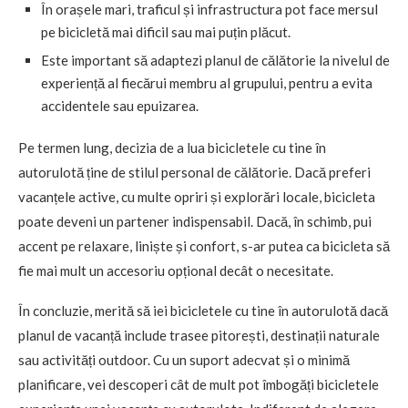
În orașele mari, traficul și infrastructura pot face mersul
pe bicicletă mai dificil sau mai puțin plăcut.
Este important să adaptezi planul de călătorie la nivelul de
experiență al fiecărui membru al grupului, pentru a evita
accidentele sau epuizarea.
Pe termen lung, decizia de a lua bicicletele cu tine în
autorulotă ține de stilul personal de călătorie. Dacă preferi
vacanțele active, cu multe opriri și explorări locale, bicicleta
poate deveni un partener indispensabil. Dacă, în schimb, pui
accent pe relaxare, liniște și confort, s-ar putea ca bicicleta să
fie mai mult un accesoriu opțional decât o necesitate.
În concluzie, merită să iei bicicletele cu tine în autorulotă dacă
planul de vacanță include trasee pitorești, destinații naturale
sau activități outdoor. Cu un suport adecvat și o minimă
planificare, vei descoperi cât de mult pot îmbogăți bicicletele