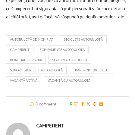
experiența unei vacanțe cu autorulota. Indiferent de alegere,
cu Camperent ai siguranța că poți personaliza fiecare detaliu
al călătoriei, astfel încât să răspundă pe deplin nevoilor tale.
AUTORULOTĂ DE ÎNCHIRIAT
BICICLETE AUTORULOTĂ
CAMPERENT
ECHIPAMENTE AUTORULOTĂ
ROADTRIP ROMANIA
SFATURI AUTORULOTĂ
SUPORT BICICLETE AUTORULOTĂ
TRANSPORT BICICLETE
VACANȚĂ ACTIVĂ
VACANȚĂ CU AUTORULOTA
0 comment
0
CAMPERENT