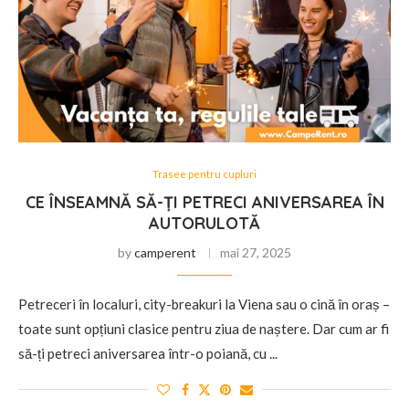
Trasee pentru cupluri
CE ÎNSEAMNĂ SĂ-ȚI PETRECI ANIVERSAREA ÎN
AUTORULOTĂ
by
camperent
mai 27, 2025
Petreceri în localuri, city-breakuri la Viena sau o cină în oraș –
toate sunt opțiuni clasice pentru ziua de naștere. Dar cum ar fi
să-ți petreci aniversarea într-o poiană, cu ...