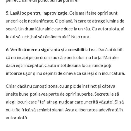
5. Lasă loc pentru improvizație.
Cele mai faine opriri sunt
uneori cele neplanificate. O poiană în care te atrage lumina de
seară. Un drum lăturalnic care duce la un râu. Cu autorulota, ai
luxul să zici: „hai să rămânem aici”. Nu o rata.
6. Verifică mereu siguranța și accesibilitatea.
Dacă ai dubii
că nu încapi pe un drum sau că e periculos, nu forța. Mai ales
dacă ești începător. Caută întotdeauna locuri unde poți
întoarce ușor și nu depinzi de cineva ca să ieși din încurcătură.
Chiar dacă nu cunoști zona, cu un pic de instinct și câteva
unelte bune, poți avea parte de opriri superbe. Secretul e să
alegi locuri care *te* atrag, nu doar care „merită văzute”. Și să
nu-ți fie frică să schimbi planul. Asta e libertatea adevărată în
autorulotă.