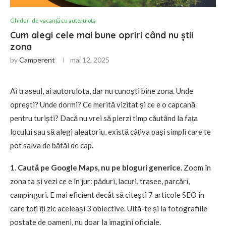
Ghiduri de vacanță cu autorulota
Cum alegi cele mai bune opriri când nu știi
zona
by
Camperent
mai 12, 2025
Ai traseul, ai autorulota, dar nu cunoști bine zona. Unde
oprești? Unde dormi? Ce merită vizitat și ce e o capcană
pentru turiști? Dacă nu vrei să pierzi timp căutând la fața
locului sau să alegi aleatoriu, există câțiva pași simpli care te
pot salva de bătăi de cap.
1. Caută pe Google Maps, nu pe bloguri generice.
Zoom în
zona ta și vezi ce e în jur: păduri, lacuri, trasee, parcări,
campinguri. E mai eficient decât să citești 7 articole SEO în
care toți îți zic aceleași 3 obiective. Uită-te și la fotografiile
postate de oameni, nu doar la imagini oficiale.