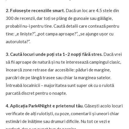
2. Folosește recenziile smart.
Dacă un loc are 4.5 stele din
300 de recenzii, dar toți se plâng de gunoaie sau gălăgie,
probabil nu-i pentru tine. Caută detalii care contează pentru
tine: „e liniște?”, „pot campa aproape?”, „se ajunge ușor cu
autorulota?”.
3. Caută locuri unde poți sta 1–2 nopți fără stres.
Dacă vrei
să fii aproape de natură și nu te interesează campingul clasic,
încearcă zone retrase dar accesibile: păduri de margine,
parcări de pe lângă trasee sau chiar la marginea satelor.
Întreabă localnicii – majoritatea sunt super ok cu o rulotă
parcată discret pentru o noapte.
4. Aplicația Park4Night e prietenul tău.
Găsești acolo locuri
verificate de alți rulotiști, cu poze, comentarii și uneori chiar
estimări de înălțime sau drumuri dificile. Nu tot ce vezi e
perfect, dar e un punct bun de pornire.