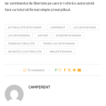
iar sentimentul de libertate pe care ți-l oferă o autorulotă
face ca totul să fie mai simplu și mai plăcut.
AUTORULOTĂ DE ÎNCHIRIAT
CAMPERENT
LACURI MONTANE
LACURI ROMANIA
NATURĂ
ROADTRIP ROMANIA
TRASEE AUTORULOTĂ
TRASEU LACURI ROMANIA
VACANȚĂ CU AUTORULOTA
VANLIFE ROMANIA
0 comment
0
CAMPERENT