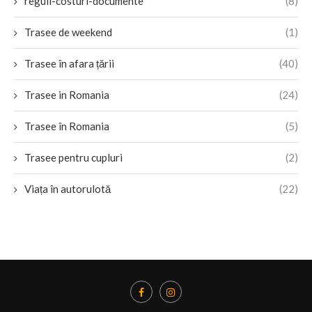
reguli-costuri-documente
(8)
Trasee de weekend
(1)
Trasee în afara țării
(40)
Trasee in Romania
(24)
Trasee în Romania
(5)
Trasee pentru cupluri
(2)
Viața în autorulotă
(22)