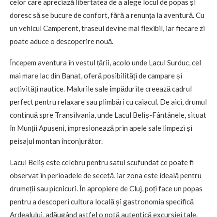
celor care apreciază libertatea de a alege locul de popas și
doresc să se bucure de confort, fără a renunța la aventură. Cu
un vehicul Camperent, traseul devine mai flexibil, iar fiecare zi
poate aduce o descoperire nouă.
Începem aventura în vestul țării, acolo unde Lacul Surduc, cel
mai mare lac din Banat, oferă posibilități de campare și
activități nautice. Malurile sale împădurite creează cadrul
perfect pentru relaxare sau plimbări cu caiacul. De aici, drumul
continuă spre Transilvania, unde Lacul Beliș-Fântânele, situat
în Munții Apuseni, impresionează prin apele sale limpezi și
peisajul montan înconjurător.
Lacul Beliș este celebru pentru satul scufundat ce poate fi
observat în perioadele de secetă, iar zona este ideală pentru
drumeții sau picnicuri. În apropiere de Cluj, poți face un popas
pentru a descoperi cultura locală și gastronomia specifică
Ardealului, adăugând astfel o notă autentică excursiei tale.