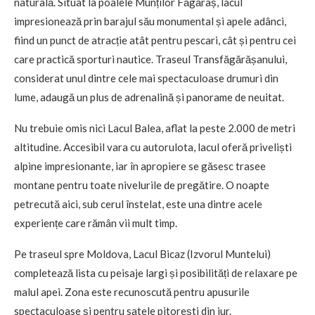
naturală. Situat la poalele Munților Făgăraș, lacul
impresionează prin barajul său monumental și apele adânci,
fiind un punct de atracție atât pentru pescari, cât și pentru cei
care practică sporturi nautice. Traseul Transfăgărășanului,
considerat unul dintre cele mai spectaculoase drumuri din
lume, adaugă un plus de adrenalină și panorame de neuitat.
Nu trebuie omis nici Lacul Balea, aflat la peste 2.000 de metri
altitudine. Accesibil vara cu autorulota, lacul oferă priveliști
alpine impresionante, iar în apropiere se găsesc trasee
montane pentru toate nivelurile de pregătire. O noapte
petrecută aici, sub cerul înstelat, este una dintre acele
experiențe care rămân vii mult timp.
Pe traseul spre Moldova, Lacul Bicaz (Izvorul Muntelui)
completează lista cu peisaje largi și posibilități de relaxare pe
malul apei. Zona este recunoscută pentru apusurile
spectaculoase și pentru satele pitorești din jur.