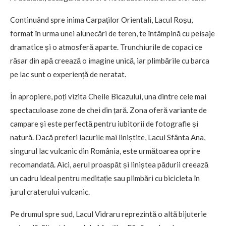
Continuând spre inima Carpaților Orientali, Lacul Roșu,
format în urma unei alunecări de teren, te întâmpină cu peisaje
dramatice și o atmosferă aparte. Trunchiurile de copaci ce
răsar din apă creează o imagine unică, iar plimbările cu barca
pe lac sunt o experiență de neratat.
În apropiere, poți vizita Cheile Bicazului, una dintre cele mai
spectaculoase zone de chei din țară. Zona oferă variante de
campare și este perfectă pentru iubitorii de fotografie și
natură. Dacă preferi lacurile mai liniștite, Lacul Sfânta Ana,
singurul lac vulcanic din România, este următoarea oprire
recomandată. Aici, aerul proaspăt și liniștea pădurii creează
un cadru ideal pentru meditație sau plimbări cu bicicleta în
jurul craterului vulcanic.
Pe drumul spre sud, Lacul Vidraru reprezintă o altă bijuterie