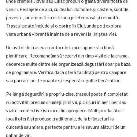
unde cramele Jidvei sau Liliac propun o gamă diversificată de
vinuri. Peisajele de aici, cu dealuri domoale și castele, sunt de
poveste, iar atmosfera este una prietenoasă și relaxată.
Traseul poate include și o oprire în Cluj, unde poți explora
viața urbană vibrantă înainte de a reveni la liniștea viei.
Un astfel de traseu cu autorulota presupune și o bună
planificare. Recomandăm să rezervi din timp vizitele la crame,
deoarece multe dintre ele organizează degustări doar pe bază
de programare. Verifică dacă oferă facilități pentru campare
sau parcare peste noapte și respectă regulile fiecărui loc.
Pe lângă degustările propriu-zise, traseul poate fi completat
cu activități precum drumeții prin vii, picnicuri în aer liber sau
vizite la obiective istorice din apropiere. Mulți producători
locali oferă și produse tradiționale, de la brânzeturi la
dulceață sau miere, perfecte pentru a le savura alături de un
pahar de vin.