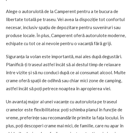
Alege o autorulotă de la Camperent pentru a te bucura de
libertate totală pe traseu. Vei avea la dispoziție tot confortul
necesar, inclusiv spațiu de depozitare pentru suveniruri sau
produse locale. În plus, Camperent oferă autorulote moderne,
echipate cu tot ce ai nevoie pentru o vacanță fără griji.
Siguranța la volan este importantă, mai ales după degustări.
Planifică-ți traseul astfel încât să ai destul timp de relaxare
între vizite și să nu conduci după ce ai consumat alcool. Multe
crame oferă spații de odihnă sau chiar mici zone de camping,
astfel încât să poți petrece noaptea în apropierea viei.
Un avantaj major al unei vacanțe cu autorulota pe traseul
cramelor este flexibilitatea: poți schimba planul în funcție de
vreme, preferințe sau recomandările primite la fața locului. În
plus, poți descoperi crame mai mici, de familie, care nu apar în