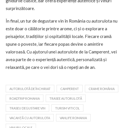
ghidurile clasice, dar oferă experiențe autentice și vinuri
surprinzătoare.
În final, un tur de degustare vin în România cu autorulota nu
este doar o călătorie printre arome, ci și o explorare a
peisajelor, tradițiilor și ospitalității locale. Fiecare cramă
spune o poveste, iar fiecare popas devine o amintire
valoroasă. Cu ajutorul unei autorulote de la Camperent, vei
avea parte de o experiență autentică, personalizată și
relaxantă, pe care o vei dori să o repeți an de an.
AUTORULOTĂ DE ÎNCHIRIAT
CAMPERENT
CRAME ROMÂNIA
ROADTRIP ROMANIA
TRASEE AUTORULOTĂ
TRASEU DEGUSTARE VIN
TURISM VITICOL
VACANȚĂ CU AUTORULOTA
VANLIFE ROMANIA
VINURI LOCALE