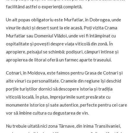
facilitând astfel o experiență completă.
Un alt popas obligatoriu este Murfatlar, în Dobrogea, unde
vinurile dulci și desert sunt la ele acasă. Poți vizita Crama
Murfatlar sau Domeniul Vlădoi, unde vei fi întâmpinat cu
ospitalitate și povești despre viața viticolă din zonă. În
apropiere, peisajul se schimbă: podișuri, câmpuri întinse și
apropierea de litoral oferă un farmec aparte traseului.
Cotnari, în Moldova, este faimos pentru Grasa de Cotnari și
alte vinuri cu personalitate. Cramele din regiune își deschid
porțile turiștilor dornici să descopere istoria și tradiția
viticolă locală. În plus, împrejurimile sunt presărate cu
monumente istorice și sate autentice, perfecte pentru cei care
vor să îmbine cultura cu degustarea de vin.
Nu trebuie uitată nici zona Târnave, din inima Transilvaniei,