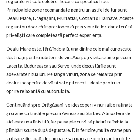
regiunile viticole celebre, fiecare cu specificul său.
Principalele zone recomandate pentru un astfel de tur sunt
Dealu Mare, Drăgășani, Murfatlar, Cotnari și Târnave. Aceste
regiuni nu doar că impresionează prin vinurile lor, dar oferă și
priveliști care completează perfect experiența.
Dealu Mare este, fără îndoială, una dintre cele mai cunoscute
destinații pentru iubitorii de vin. Aici poți vizita crame precum
Lacerta, Budureasca sau Serve, unde degustările sunt
adevărate ritualuri. Pe lângă vinuri, zona se remarcă prin
dealuri acoperite de vii și sate pitorești, ideale pentru o
oprire relaxantă cu autorulota.
Continuând spre Drăgășani, vei descoperi vinuri albe rafinate
și crame cu tradiție precum Avincis sau Stirbey. Atmosfera de
aici este una liniștită, iar peisajele cu vii și păduri te îmbie la
plimbări scurte după degustare. Din fericire, multe crame pun
la dispoziție spații de campare sau parcare pentru autorulote,