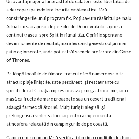
Un avantaj major al unei astfel de călătorii este libertatea de
a descoperi pe îndelete locurile emblematice, fără
constrângerile unui program fix. Poți savura răsăritul pe malul
Adriaticii sau apusul de pe zidurile Dubrovnikului, apoi să
continui traseul spre Split în ritmul tău. Opririle spontane
devin momente de neuitat, mai ales când găsești colțuri mai
puțin aglomerate, unde poți retrăi scenele preferate din Game
of Thrones.
Pe lângă locațiile de filmare, traseul oferă numeroase alte
atracții: plaje liniștite, sate pescărești și restaurante cu
specific local. Croația impresionează prin gastronomie, iar o
masă cu fructe de mare proaspete sau un desert tradițional
adaugă farmec călătoriei. Mulți turiști aleg să își
prelungească șederea tocmai pentru a experimenta
atmosfera relaxată din campingurile de pe coastă.
Camperent recomandă să verificați din timp condițiile de drum