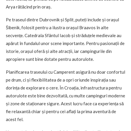
Arya rătăcind prin oraș.
Pe traseul dintre Dubrovnik și Split, puteți include și orașul
Šibenik, folosit pentru a ilustra orașul Braavos în alte
secvențe. Catedrala Sfântul Iacob și străduțele medievale au
apărut în fundalul unor scene importante. Pentru pasionații de
istorie, orașul oferă și alte atracții, iar campingurile din
apropiere sunt bine dotate pentru autorulote.
Planificarea traseului cu Camperent asigură nu doar confortul
pe drum, ci și flexibilitatea de a opri oriunde inspirația sau
dorința de explorare o cere. În Croația, infrastructura pentru
autorulote este bine dezvoltată, cu multe campinguri moderne
și zone de staționare sigure. Acest lucru face ca experiența să
fie relaxantă chiar și pentru cei aflați la prima aventură de
acest fel.