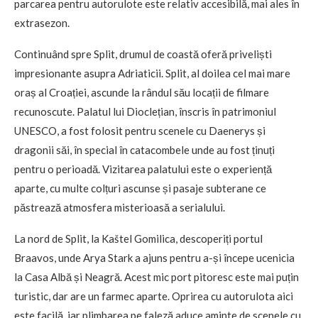
parcarea pentru autorulote este relativ accesibilă, mai ales în
extrasezon.
Continuând spre Split, drumul de coastă oferă priveliști
impresionante asupra Adriaticii. Split, al doilea cel mai mare
oraș al Croației, ascunde la rândul său locații de filmare
recunoscute. Palatul lui Dioclețian, înscris în patrimoniul
UNESCO, a fost folosit pentru scenele cu Daenerys și
dragonii săi, în special în catacombele unde au fost ținuți
pentru o perioadă. Vizitarea palatului este o experiență
aparte, cu multe colțuri ascunse și pasaje subterane ce
păstrează atmosfera misterioasă a serialului.
La nord de Split, la Kaštel Gomilica, descoperiți portul
Braavos, unde Arya Stark a ajuns pentru a-și începe ucenicia
la Casa Albă și Neagră. Acest mic port pitoresc este mai puțin
turistic, dar are un farmec aparte. Oprirea cu autorulota aici
este facilă, iar plimbarea pe faleză aduce aminte de scenele cu