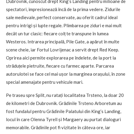
Dubrovnik, cunoscut drept King’s Landing pentru milioane de
spectatori, impresionează încă de la prima vedere. Zidurile
sale medievale, perfect conservate, au oferit cadrul ideal
pentru intrigi și lupte regale. Plimbarea pe ziduri e mai mult
decât un tur clasic: fiecare colț te transpune în lumea
Westeros. Intrarea principală, Pile Gate, a apărut în multe
scene cheie, iar Fortul Lovrijenac a servit drept Red Keep.
Oprirea aici permite explorarea pe îndelete, de la port la
străduțele pietruite, fiecare cu farmec aparte. Parcarea
autorulotei se face cel mai ușor la marginea orașului, în zone
special amenajate pentru vehicule mari.
Pe traseu spre Split, nu ratați localitatea Trsteno, la doar 20
de kilometri de Dubrovnik. Grădinile Trsteno Arboretum au
fost fundalul pentru Grădinile Palatului din King’s Landing,
locul în care Olenna Tyrell și Margaery au purtat dialoguri
memorabile. Grădinile pot fi vizitate în câteva ore, iar