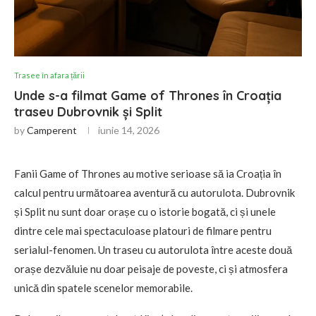
Trasee în afara țării
Unde s-a filmat Game of Thrones în Croația
traseu Dubrovnik și Split
by
Camperent
iunie 14, 2026
Fanii Game of Thrones au motive serioase să ia Croația în
calcul pentru următoarea aventură cu autorulota. Dubrovnik
și Split nu sunt doar orașe cu o istorie bogată, ci și unele
dintre cele mai spectaculoase platouri de filmare pentru
serialul-fenomen. Un traseu cu autorulota între aceste două
orașe dezvăluie nu doar peisaje de poveste, ci și atmosfera
unică din spatele scenelor memorabile.