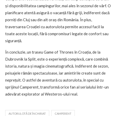
și disponibilitatea campingurilor, mai ales în sezonul de vârf. O
planificare atentă asigură o vacanță fără griji, indiferent dacă
porniți din Cluj sau din alt oraș din România. În plus,
traversarea Croației cu autorulota permite accesul facil la
toate aceste locații, fără compromisuri legate de confort sau
siguranță.
În concluzie, un traseu Game of Thrones în Croația, de la
Dubrovnik la Split, este o experiență complexă, care combină
istoria, natura și magia cinematografică. Indiferent de sezon,
peisajele rămân spectaculoase, iar amintirile create sunt de
neprețuit. O astfel de aventură cu autorulota, în special cu
sprijinul Camperent, transformă orice fan al serialului într-un
adevărat explorator al Westeros-ului real.
AUTORULOTĂ DE ÎNCHIRIAT
CAMPERENT