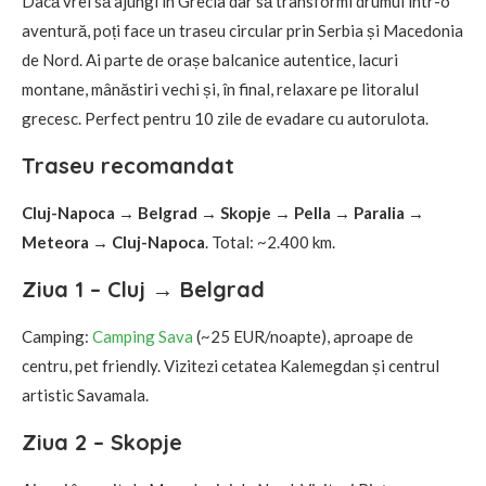
Dacă vrei să ajungi în Grecia dar să transformi drumul într-o
aventură, poți face un traseu circular prin Serbia și Macedonia
de Nord. Ai parte de orașe balcanice autentice, lacuri
montane, mânăstiri vechi și, în final, relaxare pe litoralul
grecesc. Perfect pentru 10 zile de evadare cu autorulota.
Traseu recomandat
Cluj-Napoca → Belgrad → Skopje → Pella → Paralia →
Meteora → Cluj-Napoca
. Total: ~2.400 km.
Ziua 1 – Cluj → Belgrad
Camping:
Camping Sava
(~25 EUR/noapte), aproape de
centru, pet friendly. Vizitezi cetatea Kalemegdan și centrul
artistic Savamala.
Ziua 2 – Skopje