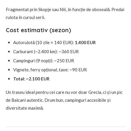
Fragmentat prin Skopje sau Niš, în funcție de oboseală. Predai
rulota în cursul serii.
Cost estimativ (sezon)
Autorulotă (10 zile × 140 EUR):
1.400 EUR
Carburant (~2.400 km): ~360 EUR
Campinguri (9 nopți): ~250 EUR
Vignete, ferry opțional, taxe: ~90 EUR
Total: ~2.100 EUR
Un traseu ideal pentru cei care nu vor doar Grecia, ci și un pic
de Balcani autentic. Drum bun, campinguri accesibile și
diversitate maximă.