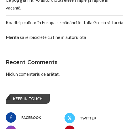
Ce poți găti într-o autorulotă rețete simple și rapide în
vacanță
Roadtrip culinar în Europa ce mănânci în Italia Grecia și Turcia
Merită să iei biciclete cu tine în autorulotă
Recent Comments
Niciun comentariu de arătat.
KEEP IN TOUCH
FACEBOOK
TWITTER