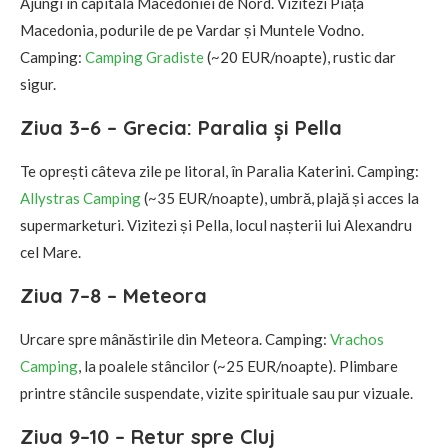
Ajungi în capitala Macedoniei de Nord. Vizitezi Piața
Macedonia, podurile de pe Vardar și Muntele Vodno.
Camping:
Camping Gradiste
(~20 EUR/noapte), rustic dar
sigur.
Ziua 3–6 – Grecia: Paralia și Pella
Te oprești câteva zile pe litoral, în Paralia Katerini. Camping:
Allystras Camping
(~35 EUR/noapte), umbră, plajă și acces la
supermarketuri. Vizitezi și Pella, locul nașterii lui Alexandru
cel Mare.
Ziua 7–8 – Meteora
Urcare spre mânăstirile din Meteora. Camping:
Vrachos
Camping
, la poalele stâncilor (~25 EUR/noapte). Plimbare
printre stâncile suspendate, vizite spirituale sau pur vizuale.
Ziua 9–10 – Retur spre Cluj