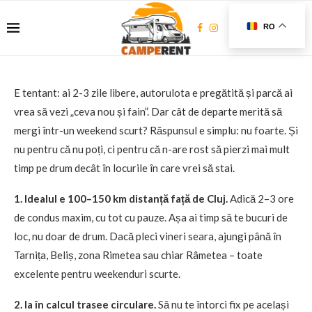
RO
E tentant: ai 2-3 zile libere, autorulota e pregătită și parcă ai
vrea să vezi „ceva nou și fain”. Dar cât de departe merită să
mergi într-un weekend scurt? Răspunsul e simplu: nu foarte. Și
nu pentru că nu poți, ci pentru că n-are rost să pierzi mai mult
timp pe drum decât în locurile în care vrei să stai.
1. Idealul e 100–150 km distanță față de Cluj.
Adică 2–3 ore
de condus maxim, cu tot cu pauze. Așa ai timp să te bucuri de
loc, nu doar de drum. Dacă pleci vineri seara, ajungi până în
Tarnița, Beliș, zona Rimetea sau chiar Râmetea – toate
excelente pentru weekenduri scurte.
2. Ia în calcul trasee circulare.
Să nu te întorci fix pe același