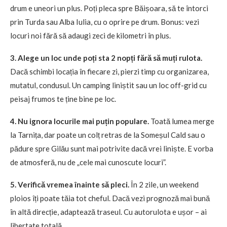
drum e uneori un plus. Poți pleca spre Băișoara, să te întorci
prin Turda sau Alba Iulia, cu o oprire pe drum. Bonus: vezi
locuri noi fără să adaugi zeci de kilometri în plus.
3. Alege un loc unde poți sta 2 nopți fără să muți rulota.
Dacă schimbi locația în fiecare zi, pierzi timp cu organizarea,
mutatul, condusul. Un camping liniștit sau un loc off-grid cu
peisaj frumos te ține bine pe loc.
4. Nu ignora locurile mai puțin populare.
Toată lumea merge
la Tarnița, dar poate un colț retras de la Someșul Cald sau o
pădure spre Gilău sunt mai potrivite dacă vrei liniște. E vorba
de atmosferă, nu de „cele mai cunoscute locuri”.
5. Verifică vremea înainte să pleci.
În 2 zile, un weekend
ploios îți poate tăia tot cheful. Dacă vezi prognoză mai bună
în altă direcție, adaptează traseul. Cu autorulota e ușor – ai
libertate totală.