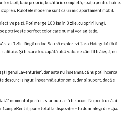
onfortabil, baie proprie, bucătărie completă, spațiu pentru haine.
i izopren. Rulotele moderne sunt ca un mic apartament mobil.
ective pe zi. Poți merge 100 km în 3 zile, cu opriri lungi,
e se potrivește perfect celor care nu mai vor agitație.
să stai 3 zile lângă un lac. Sau să explorezi Țara Hațegului fără
e calitate. Și fiecare loc capătă altă valoare când îl trăiești, nu
ști genul „aventurier”, dar asta nu înseamnă că nu poți încerca
 te descurci singur. Înseamnă autonomie, dar și suport, dacă e
dată”, momentul perfect s-ar putea să fie acum. Nu pentru că ai
ar CampeRent îți pune totul la dispoziție – tu doar alegi direcția.