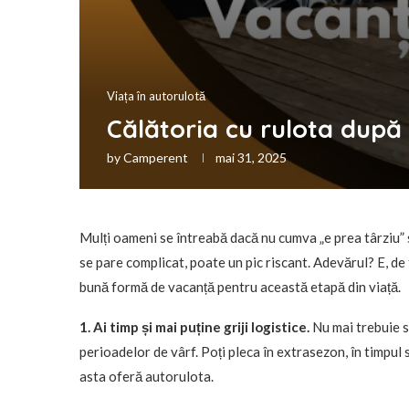
Viața în autorulotă
Călătoria cu rulota după
by
Camperent
mai 31, 2025
Mulți oameni se întreabă dacă nu cumva „e prea târziu” s
se pare complicat, poate un pic riscant. Adevărul? E, de
bună formă de vacanță pentru această etapă din viață.
1. Ai timp și mai puține griji logistice.
Nu mai trebuie să
perioadelor de vârf. Poți pleca în extrasezon, în timpul s
asta oferă autorulota.