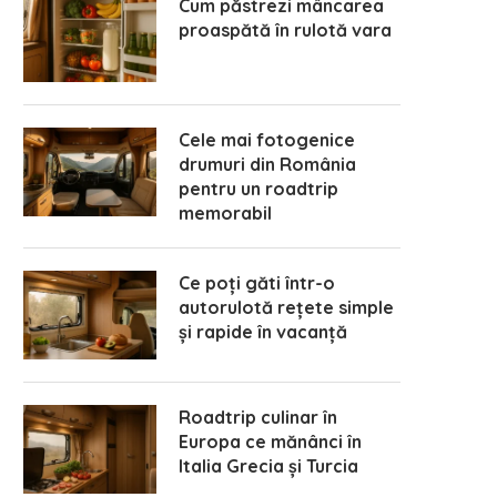
Cum păstrezi mâncarea
proaspătă în rulotă vara
Cele mai fotogenice
ulota pentru introvertiți liniște
Vacanță în rulota sau caz
drumuri din România
spațiu și control
clasică – ce alegem și de 
pentru un roadtrip
aprilie 16, 2026
iunie 18, 2025
memorabil
Ce poți găti într-o
autorulotă rețete simple
și rapide în vacanță
Roadtrip culinar în
Europa ce mănânci în
Italia Grecia și Turcia