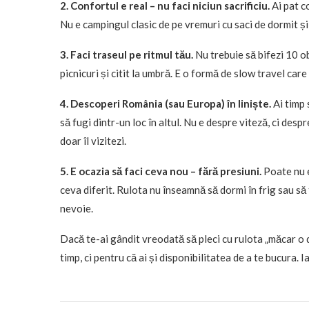
2. Confortul e real – nu faci niciun sacrificiu.
Ai pat c
Nu e campingul clasic de pe vremuri cu saci de dormit ș
3. Faci traseul pe ritmul tău.
Nu trebuie să bifezi 10 obi
picnicuri și citit la umbră. E o formă de slow travel car
4. Descoperi România (sau Europa) în liniște.
Ai timp 
să fugi dintr-un loc în altul. Nu e despre viteză, ci despr
doar îl vizitezi.
5. E ocazia să faci ceva nou – fără presiuni.
Poate nu e
ceva diferit. Rulota nu înseamnă să dormi în frig sau să
nevoie.
Dacă te-ai gândit vreodată să pleci cu rulota „măcar o 
timp, ci pentru că ai și disponibilitatea de a te bucura. I