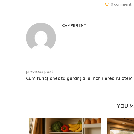
0 comment
CAMPERENT
previous post
Cum funcționează garanția la închirierea rulotei?
YOU M
at ceva
să?