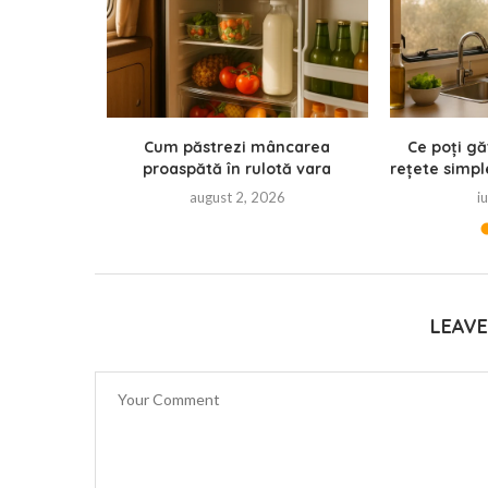
Cum păstrezi mâncarea
Ce poți gă
proaspătă în rulotă vara
rețete simpl
august 2, 2026
i
LEAV