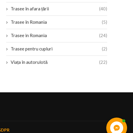
Trasee în afara țării
(40)
Trasee în Romania
(5)
Trasee in Romania
(24)
Trasee pentru cupluri
(2)
Viața în autorulotă
(22)
GDPR