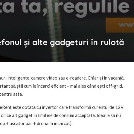
fonul și alte gadgeturi în rulotă
suri inteligente, camere video sau e-readere. Chiar și în vacanță,
tant să știi cum le încarci eficient – mai ales când ești off-grid.
entru asta.
Rent este dotată cu invertor care transformă curentul de 12V
 orice alt gadget în limitele de consum acceptate. Ideal e să nu
op + uscător păr + dronă la încărcat).