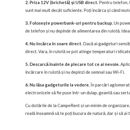
2. Priza 12V (brichetă) și USB direct.
Pentru telefon, 
sunt mai mult decât suficiente. Poți încărca și când moto
3. Folosește powerbank-uri pentru backup.
Un power
de telefon și nu depinde de alimentarea din rulotă. Idea
4. Nu încărca în soare direct.
Dacă ai gadgeturi sensibi
direct. Vara, în rulotă se pot atinge temperaturi ridicat
5. Descarcă înainte de plecare tot ce ai nevoie.
Aplica
încărcare în rulotă și nu depinzi de semnal sau Wi-Fi.
6. Nu lăsa gadgeturile la vedere.
În parcări aglomerate 
electronicele să fie puse într-un dulap, geantă sau serta
Cu dotările de la CampeRent și un minim de organizare, p
reală înseamnă să te poți bucura de natură, dar și să ai