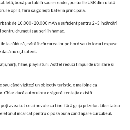
tabletă, boxă portabilă sau e-reader, porturile USB din rulotă
rul e oprit, fără să golești bateria principală.
bank de 10.000–20.000 mAh e suficient pentru 2–3 încărcări
l pentru drumeții sau seri în hamac.
le la căldură, evită încărcarea lor pe bord sau în locuri expuse
e dacă nu ești atent.
ții, hărți, filme, playlisturi. Astfel reduci timpul de utilizare și
sau când vizitezi un obiectiv turistic, e mai bine ca
r. Chiar dacă autorulota e sigură, tentația există.
oți avea tot ce ai nevoie cu tine, fără grija prizelor. Libertatea
 telefonul încărcat pentru o poză bună când apare curcubeul.