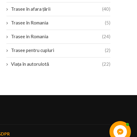
Trasee în afara țării
(40)
Trasee în Romania
(5)
Trasee in Romania
(24)
Trasee pentru cupluri
(2)
Viața în autorulotă
(22)
GDPR