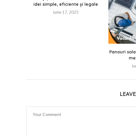
idei simple, eficiente și legale
iunie 17, 2025
Panouri sola
mer
iu
LEAV