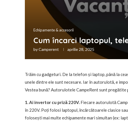
Echipamente & accesorii
Cum încarci laptopul, tele
by
Camperent
aprilie 28, 2025
Trăim cu gadgeturi. De la telefon și laptop, până la cea
unele dintre ele sunt necesare. Iar în autorulotă, e impor
Vestea bună? Autorulotele CampeRent sunt pregătite p
1. Ai invertor cu priză 220V.
Fiecare autorulotă Campe
în 220V. Poți folosi laptopul, încărcătoarele clasice sau
folosești mai multe echipamente mari simultan (ex: lapt