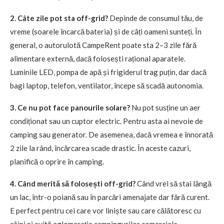
2. Câte zile pot sta off-grid?
Depinde de consumul tău, de
vreme (soarele încarcă bateria) și de câți oameni sunteți. În
general, o autorulotă CampeRent poate sta 2–3 zile fără
alimentare externă, dacă folosești rațional aparatele.
Luminile LED, pompa de apă și frigiderul trag puțin, dar dacă
bagi laptop, telefon, ventilator, începe să scadă autonomia.
3. Ce nu pot face panourile solare?
Nu pot susține un aer
condiționat sau un cuptor electric. Pentru asta ai nevoie de
camping sau generator. De asemenea, dacă vremea e înnorată
2 zile la rând, încărcarea scade drastic. În aceste cazuri,
planifică o oprire în camping.
4. Când merită să folosești off-grid?
Când vrei să stai lângă
un lac, într-o poiană sau în parcări amenajate dar fără curent.
E perfect pentru cei care vor liniște sau care călătoresc cu
câini și evită aglomerația campingurilor comerciale.