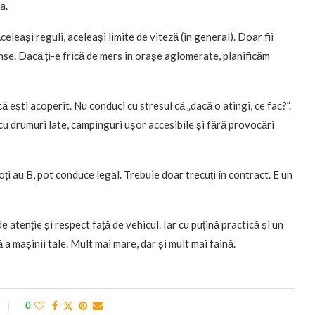
a.
celeași reguli, aceleași limite de viteză (în general). Doar fii
ânse. Dacă ți-e frică de mers în orașe aglomerate, planificăm
că ești acoperit. Nu conduci cu stresul că „dacă o atingi, ce fac?”.
cu drumuri late, campinguri ușor accesibile și fără provocări
toți au B, pot conduce legal. Trebuie doar trecuți în contract. E un
e atenție și respect față de vehicul. Iar cu puțină practică și un
a mașinii tale. Mult mai mare, dar și mult mai faină.
0