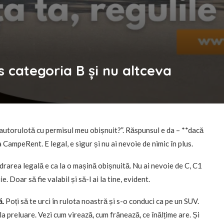
 categoria B și nu altceva
 autorulotă cu permisul meu obișnuit?”. Răspunsul e da – **dacă
 CampeRent. E legal, e sigur și nu ai nevoie de nimic în plus.
drarea legală e ca la o mașină obișnuită. Nu ai nevoie de C, C1
e. Doar să fie valabil și să-l ai la tine, evident.
ă.
Poți să te urci în rulota noastră și s-o conduci ca pe un SUV.
 preluare. Vezi cum virează, cum frânează, ce înălțime are. Și