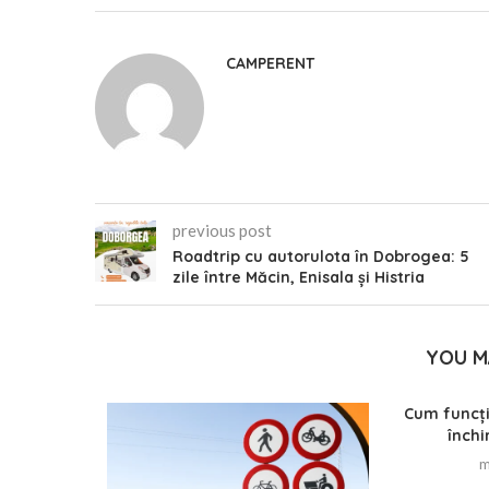
CAMPERENT
previous post
Roadtrip cu autorulota în Dobrogea: 5
zile între Măcin, Enisala și Histria
YOU M
u-ți zice
Cum funcți
zi rulota
închi
5
m