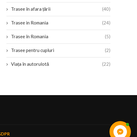
Trasee în afara țării
(40)
Trasee in Romania
(24)
Trasee în Romania
(5)
Trasee pentru cupluri
(2)
Viața în autorulotă
(22)
GDPR