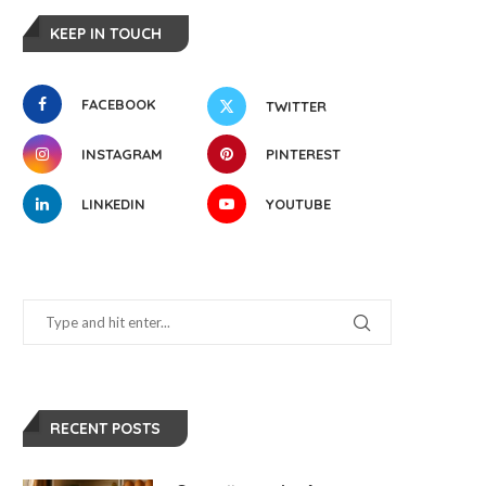
KEEP IN TOUCH
FACEBOOK
TWITTER
INSTAGRAM
PINTEREST
LINKEDIN
YOUTUBE
Ce conține contractul de
Ce trebuie să știi despre
RECENT POSTS
închiriere și de ce e important
asigurările autorulotei
să-l citești
mai 10, 2025
mai 20, 2025