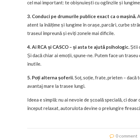
cel mai important: te obișnuiești cu oglinzile și lungime
3. Conduci pe drumurile publice exact ca o mașină.
A
atent la înălțime și lungime în orașe, parcări, curbe str
traseul împreună și eviți zonele mai dificile.
4. Ai RCA și CASCO – și asta te ajută psihologic.
Știi 
Și dacă chiar ai emoții, spune-ne. Putem face un traseu 
inutile.
5. Poți alterna șoferii.
Soț, soție, frate, prieten – dacă 
avantaj mare la trasee lungi.
Ideea e simplă: nu ai nevoie de școală specială, ci doar d
început relaxat, autorulota devine o prelungire firească 
0 comment