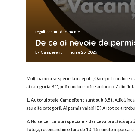
reguli-costuri-documente
De ce ai nevoie de permis
by
Camperent
iunie 25, 2025
Mulți oameni se sperie la început: „Oare pot conduce o
ai categoria B**, poți conduce orice autorulotă din flota
1. Autorulotele CampeRent sunt sub 3.5t.
Adică înca
sau alte categorii. Ai permis valabil B? Ai tot ce-ți trebui
2. Nu se cer cursuri speciale – dar ceva practică ajut
Totuși, recomandăm o tură de 10-15 minute în parcare la