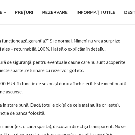
E
PREȚURI
REZERVARE
INFORMAȚII UTILE
DEST
m funcționează garanția?” Și e normal. Nimeni nu vrea surprize
 ales – returnabilă 100%. Hai să o explicăm în detaliu.
ră de siguranță, pentru eventuale daune care nu sunt acoperite
iecte sparte, returnare cu rezervor gol etc.
0 EUR, în funcție de sezon și durata închirierii. Este menționată
ane ascunse.
în stare bună. Dacă totul e ok (și de cele mai multe ori este),
uncție de banca folosită.
 minor (ex: o cană spartă), discutăm direct și transparent. Nu se
ență sau daune serioase (ex: tamponări, ars plita, murdărie