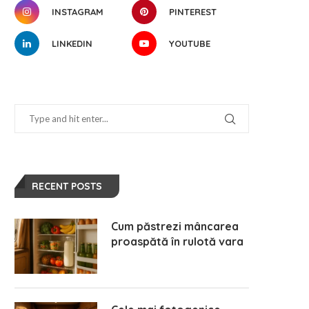
INSTAGRAM
PINTEREST
LINKEDIN
YOUTUBE
Ce conține contractul de
Ce trebuie să știi despre
închiriere și de ce e important
asigurările autorulotei
să-l citești
mai 10, 2025
mai 20, 2025
RECENT POSTS
Cum păstrezi mâncarea
proaspătă în rulotă vara