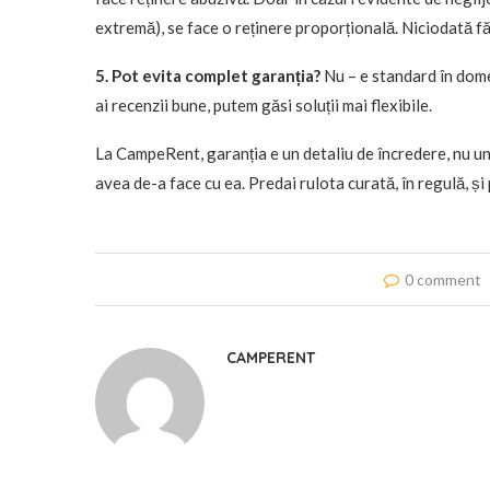
extremă), se face o reținere proporțională. Niciodată fă
5. Pot evita complet garanția?
Nu – e standard în dome
ai recenzii bune, putem găsi soluții mai flexibile.
La CampeRent, garanția e un detaliu de încredere, nu un s
avea de-a face cu ea. Predai rulota curată, în regulă, și
0 comment
CAMPERENT