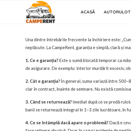
ACASĂ
AUTORULOT
Una dintre întrebările frecvente la închiriere este: „Cu
neplăcute. La CampeRent, garanția e simplă, clară și mai
1. Ce e garanția?
Este o sumă blocată temporar ca măsu
de asigurare. De exemplu: interior murdărit excesiv, ob
2. Cât e garanția?
În general, suma variază între 500–80
clar în contract, înainte de semnare. Nu există comisio
3. Când se returnează?
Imediat după ce se predă rulota 
banii se returnează integral în 1–3 zile lucrătoare, în f
4. Ce se întâmplă dacă apare o problemă?
Dacă e ceva
face reținere abuzivă. Doar în cazuri evidente de neglij