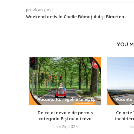
previous post
Weekend activ în Cheile Râmețului și Rimetea
YOU M
u-ți zice
zi rulota
5
De ce ai nevoie de permis
Ce acte 
categoria B și nu altceva
închirier
iunie 25, 2025
iu