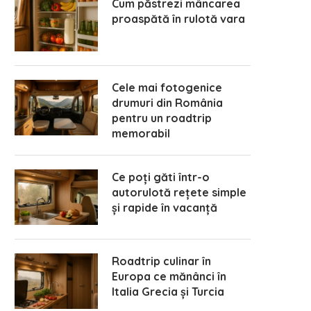
Cum păstrezi mâncarea
proaspătă în rulotă vara
Cele mai fotogenice
drumuri din România
pentru un roadtrip
memorabil
Ce faci dacă plouă 3 zile în
Ce trebuie să știi despre
Ce poți găti într-o
vacanța cu rulota
asigurările autorulotei
autorulotă rețete simple
și rapide în vacanță
aprilie 30, 2026
aprilie 8, 2026
Roadtrip culinar în
Europa ce mănânci în
Italia Grecia și Turcia