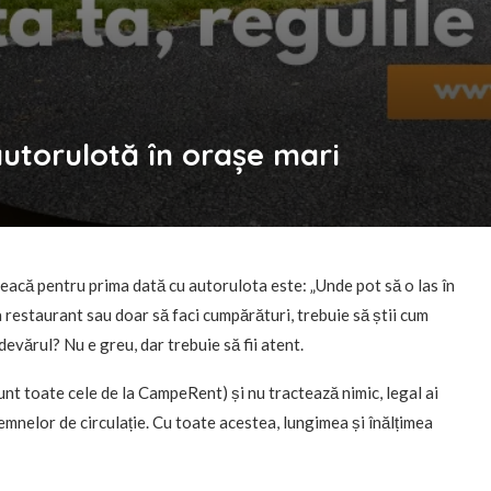
autorulotă în orașe mari
leacă pentru prima dată cu autorulota este: „Unde pot să o las în
la restaurant sau doar să faci cumpărături, trebuie să știi cum
evărul? Nu e greu, dar trebuie să fii atent.
nt toate cele de la CampeRent) și nu tractează nimic, legal ai
emnelor de circulație. Cu toate acestea, lungimea și înălțimea