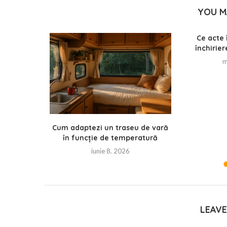
YOU M
re: cum să
Ce acte 
 după 3 zile
închirier
m
Cum adaptezi un traseu de vară
în funcție de temperatură
iunie 8, 2026
LEAV