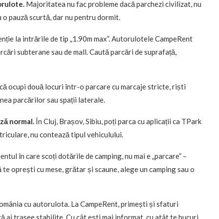
orulote.
Majoritatea nu fac probleme dacă parchezi civilizat, nu
u o pauză scurtă, dar nu pentru dormit.
nție la intrările de tip „1.90m max”. Autorulotele CampeRent
rcări subterane sau de mall. Caută parcări de suprafață,
ă ocupi două locuri într-o parcare cu marcaje stricte, riști
nea parcărilor sau spații laterale.
ază normal.
În Cluj, Brașov, Sibiu, poți parca cu aplicații ca TPark
riculare, nu contează tipul vehiculului.
ntul în care scoți dotările de camping, nu mai e „parcare” –
ă te oprești cu mese, grătar și scaune, alege un camping sau o
n România cu autorulota. La CampeRent, primești și sfaturi
 ai trasee stabilite. Cu cât ești mai informat, cu atât te bucuri