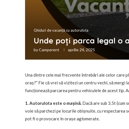
Ghiduri de vacanță cu autorulota
Unde poți parca legal o 
by
Camperent
aprilie 24, 2025
Una dintre cele mai frecvente întrebări ale celor care p
oraș?” Fie că vrei să vizitezi un centru vechi, să mergi 
funcționează parcarea pentru vehiculele de acest tip. Ad
1. Autorulota este o mașină.
Dacă are sub 3.5t (cum su
voie să parchezi pe locurile obișnuite, cu respectarea s
pot fi o provocare în orașe aglomerate.