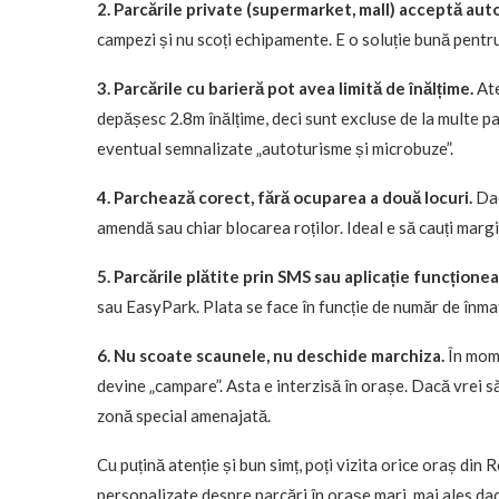
2. Parcările private (supermarket, mall) acceptă aut
campezi și nu scoți echipamente. E o soluție bună pentr
3. Parcările cu barieră pot avea limită de înălțime.
Ate
depășesc 2.8m înălțime, deci sunt excluse de la multe pa
eventual semnalizate „autoturisme și microbuze”.
4. Parchează corect, fără ocuparea a două locuri.
Dac
amendă sau chiar blocarea roților. Ideal e să cauți margi
5. Parcările plătite prin SMS sau aplicație funcțione
sau EasyPark. Plata se face în funcție de număr de înmat
6. Nu scoate scaunele, nu deschide marchiza.
În mome
devine „campare”. Asta e interzisă în orașe. Dacă vrei s
zonă special amenajată.
Cu puțină atenție și bun simț, poți vizita orice oraș di
personalizate despre parcări în orașe mari, mai ales dacă