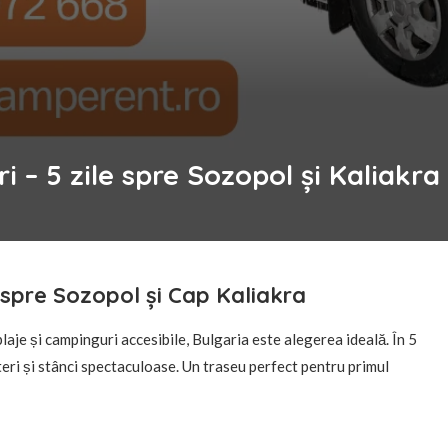
i – 5 zile spre Sozopol și Kaliakra
e spre Sozopol și Cap Kaliakra
aje și campinguri accesibile, Bulgaria este alegerea ideală. În 5
eșteri și stânci spectaculoase. Un traseu perfect pentru primul