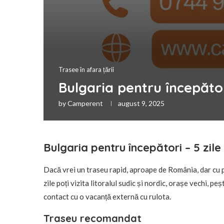
Trasee în afara țării
Bulgaria pentru începător
by
Camperent
august 9, 2025
Bulgaria pentru începători – 5 zil
Dacă vrei un traseu rapid, aproape de România, dar cu pl
zile poți vizita litoralul sudic și nordic, orașe vechi, p
contact cu o vacanță externă cu rulota.
Traseu recomandat