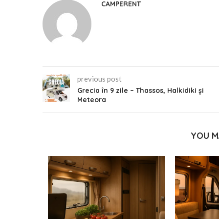
CAMPERENT
previous post
Grecia în 9 zile – Thassos, Halkidiki și
Meteora
YOU M
ile prin
și lacuri
5