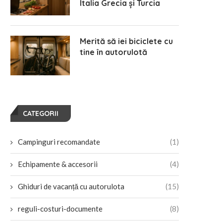
Italia Grecia și Turcia
Traseu gastronomic în Europa
12 zile în Scandinavia – Sued
pentru iubitorii de mâncare
Norvegia cu autorulota
Merită să iei biciclete cu
locală
tine în autorulotă
septembrie 10, 2025
aprilie 3, 2026
CATEGORII
Campinguri recomandate
(1)
Echipamente & accesorii
(4)
Ghiduri de vacanță cu autorulota
(15)
reguli-costuri-documente
(8)