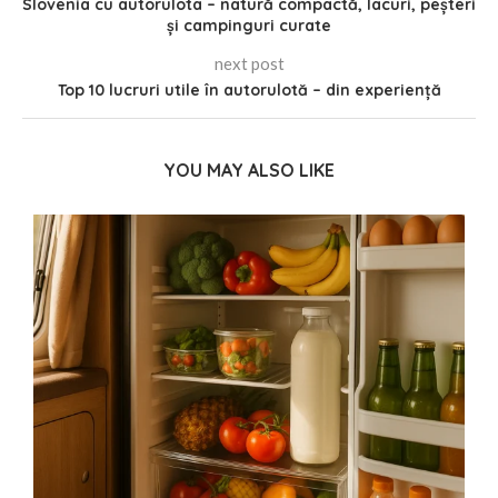
Slovenia cu autorulota – natură compactă, lacuri, peșteri
și campinguri curate
next post
Top 10 lucruri utile în autorulotă – din experiență
YOU MAY ALSO LIKE
ă