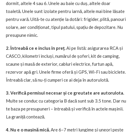
dormit, altele 4 sau 6. Unele au baie cu duș, altele doar
toaletă. Unele sunt izolate pentru iarnă, altele mai bine lăsate
pentru vară. Uită-te cu atenție la dotări: frigider, plită, panouri
solare, aer condiționat, tipul patului, spațiu de depozitare. Nu
presupune nimic.
2. Întreabă ce e inclus în preț.
Ai pe listă: asigurarea RCA și
CASCO, kilometri incluși, numărul de șoferi, kit de camping,
scaune și masă de exterior, cabluri electrice, furtun apă,
rezervor apă gri. Unele firme oferă și GPS, Wi-Fi sau biciclete.
Întreabă clar, să nu-ți cumperi ce ai deja în autorulotă.
3. Verifică permisul necesar și ce greutate are autorulota.
Multe se conduc cu categoria B dacă sunt sub 3.5 tone. Dar nu
te baza pe presupuneri – întreabă și verifică în actele mașinii.
La graniță contează.
4. Nu e o mașină mică.
Are 6–7 metri lungime și uneori peste