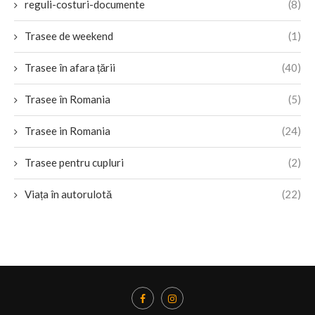
reguli-costuri-documente
(8)
Trasee de weekend
(1)
Trasee în afara țării
(40)
Trasee în Romania
(5)
Trasee in Romania
(24)
Trasee pentru cupluri
(2)
Viața în autorulotă
(22)