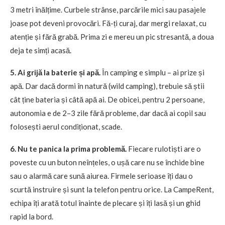
3 metri înălțime. Curbele strânse, parcările mici sau pasajele
joase pot deveni provocări. Fă-ți curaj, dar mergi relaxat, cu
atenție și fără grabă. Prima zi e mereu un pic stresantă, a doua
deja te simți acasă.
5. Ai grijă la baterie și apă.
În camping e simplu – ai prize și
apă. Dar dacă dormi în natură (wild camping), trebuie să știi
cât ține bateria și câtă apă ai. De obicei, pentru 2 persoane,
autonomia e de 2–3 zile fără probleme, dar dacă ai copil sau
folosești aerul condiționat, scade.
6. Nu te panica la prima problemă.
Fiecare rulotiști are o
poveste cu un buton neînțeles, o ușă care nu se închide bine
sau o alarmă care sună aiurea. Firmele serioase îți dau o
scurtă instruire și sunt la telefon pentru orice. La CampeRent,
echipa îți arată totul înainte de plecare și îți lasă și un ghid
rapid la bord.