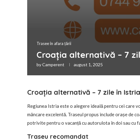
Trasee în afara țării
Croația alternativă – 7 zi
by
Camperent
august 1, 2025
Croația alternativă – 7 zile în Istr
Regiunea Istria este o alegere ideală pentru cei care vor
mâncare excelentă. Traseul propus include orașe de coa
potrivite pentru o vacanță cu autorulota în doi sau cu fa
Traseu recomandat