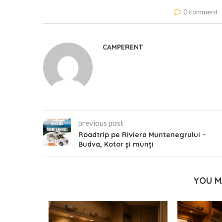
0 comment
CAMPERENT
previous post
Roadtrip pe Riviera Muntenegrului –
Budva, Kotor și munți
YOU M
ile prin
și lacuri