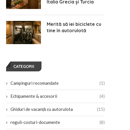
Italia Grecia și Turcia
Merită să iei biciclete cu
tine în autorulotă
Traseu gastronomic în Europa
12 zile în Scandinavia – Sued
pentru iubitorii de mâncare
Norvegia cu autorulota
locală
septembrie 10, 2025
aprilie 3, 2026
CATEGORII
Campinguri recomandate
(1)
Echipamente & accesorii
(4)
Ghiduri de vacanță cu autorulota
(15)
reguli-costuri-documente
(8)