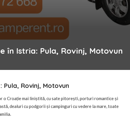
le în Istria: Pula, Rovinj, Motovun
ia: Pula, Rovinj, Motovun
 o Croație mai liniștită, cu sate pitorești, porturi romantice și
stă, dealuri cu podgorii și campinguri cu vedere la mare, toate
milia.