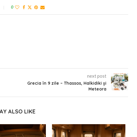
0
next post
Grecia în 9 zile – Thassos, Halkidiki și
Meteora
AY ALSO LIKE