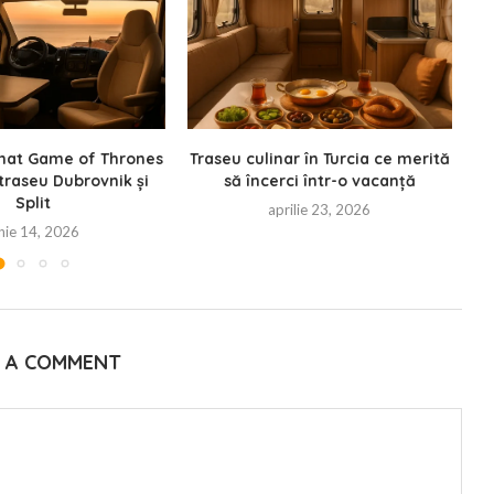
lmat Game of Thrones
Traseu culinar în Turcia ce merită
 traseu Dubrovnik și
să încerci într-o vacanță
Split
aprilie 23, 2026
nie 14, 2026
E A COMMENT