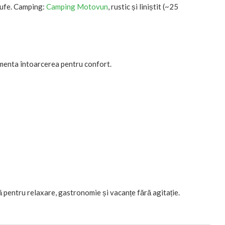
trufe. Camping:
Camping Motovun
, rustic și liniștit (~25
menta întoarcerea pentru confort.
lă pentru relaxare, gastronomie și vacanțe fără agitație.