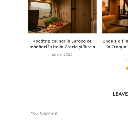
5
Roadtrip culinar în Europa ce
Unde s-a fi
mănânci în Italia Grecia și Turcia
în Croația
iulie 9, 2026
iu
LEAV