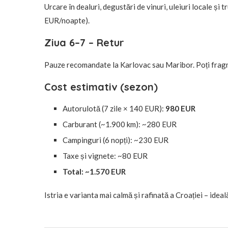
Urcare în dealuri, degustări de vinuri, uleiuri locale și 
EUR/noapte).
Ziua 6–7 – Retur
Pauze recomandate la Karlovac sau Maribor. Poți frag
Cost estimativ (sezon)
Autorulotă (7 zile × 140 EUR):
980 EUR
Carburant (~1.900 km): ~280 EUR
Campinguri (6 nopți): ~230 EUR
Taxe și vignete: ~80 EUR
Total: ~1.570 EUR
Istria e varianta mai calmă și rafinată a Croației – idea