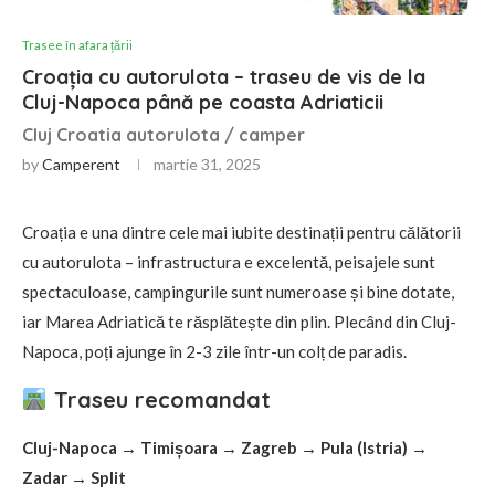
Trasee în afara țării
Croația cu autorulota – traseu de vis de la
Cluj-Napoca până pe coasta Adriaticii
Cluj Croatia autorulota / camper
by
Camperent
martie 31, 2025
Croația e una dintre cele mai iubite destinații pentru călătorii
cu autorulota – infrastructura e excelentă, peisajele sunt
spectaculoase, campingurile sunt numeroase și bine dotate,
iar Marea Adriatică te răsplătește din plin. Plecând din Cluj-
Napoca, poți ajunge în 2-3 zile într-un colț de paradis.
Traseu recomandat
Cluj-Napoca → Timișoara → Zagreb → Pula (Istria) →
Zadar → Split