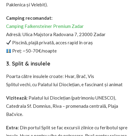
Paklenica și Velebit).
Camping recomandat:
Camping Falkensteiner Premium Zadar
Adresă: Ulica Majstora Radovana 7, 23000 Zadar
Piscină, plajă privată, acces rapid în oraș
Preț: ~50-70€/noapte
3. Split & insulele
Poarta către insulele croate: Hvar, Brač, Vis
Splitul vechi, cu Palatul lui Dioclețian, e fascinant și animat
Vizitează:
Palatul lui Dioclețian (patrimoniu UNESCO),
Catedrala Sf. Domnius, Riva – promenada centrală, Plaja
Bačvice.
Extra:
Din portul Split se fac excursii zilnice cu feribotul spre
insule. Hvar e pentru vibe de petrecere, Brač pentru relaxare,