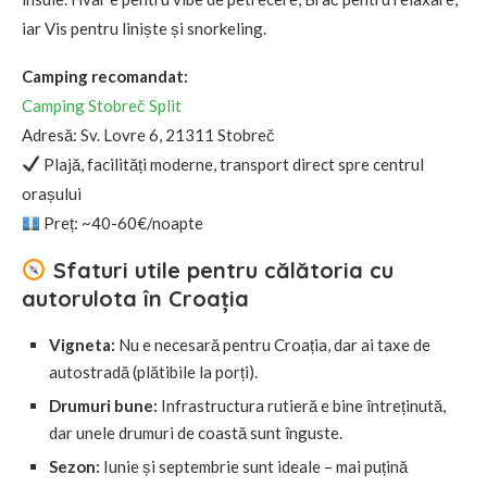
iar Vis pentru liniște și snorkeling.
Camping recomandat:
Camping Stobreč Split
Adresă: Sv. Lovre 6, 21311 Stobreč
Plajă, facilități moderne, transport direct spre centrul
orașului
Preț: ~40-60€/noapte
Sfaturi utile pentru călătoria cu
autorulota în Croația
Vigneta:
Nu e necesară pentru Croația, dar ai taxe de
autostradă (plătibile la porți).
Drumuri bune:
Infrastructura rutieră e bine întreținută,
dar unele drumuri de coastă sunt înguste.
Sezon:
Iunie și septembrie sunt ideale – mai puțină