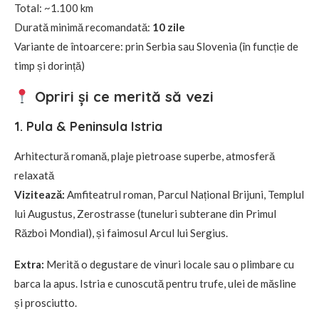
Total: ~1.100 km
Durată minimă recomandată:
10 zile
Variante de întoarcere: prin Serbia sau Slovenia (în funcție de
timp și dorință)
Opriri și ce merită să vezi
1. Pula & Peninsula Istria
Arhitectură romană, plaje pietroase superbe, atmosferă
relaxată
Vizitează:
Amfiteatrul roman, Parcul Național Brijuni, Templul
lui Augustus, Zerostrasse (tuneluri subterane din Primul
Război Mondial), și faimosul Arcul lui Sergius.
Extra:
Merită o degustare de vinuri locale sau o plimbare cu
barca la apus. Istria e cunoscută pentru trufe, ulei de măsline
și prosciutto.