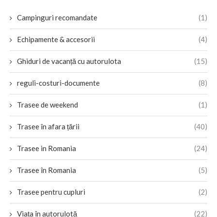
Campinguri recomandate
(1)
Echipamente & accesorii
(4)
Ghiduri de vacanță cu autorulota
(15)
reguli-costuri-documente
(8)
Trasee de weekend
(1)
Trasee în afara țării
(40)
Trasee in Romania
(24)
Trasee în Romania
(5)
Trasee pentru cupluri
(2)
Viața în autorulotă
(22)