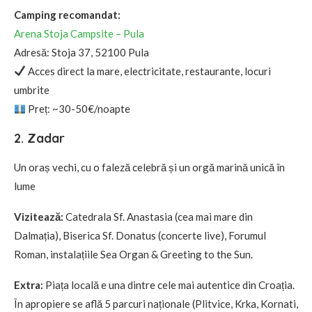
Camping recomandat:
Arena Stoja Campsite – Pula
Adresă: Stoja 37, 52100 Pula
Acces direct la mare, electricitate, restaurante, locuri
umbrite
Preț: ~30-50€/noapte
2. Zadar
Un oraș vechi, cu o faleză celebră și un orgă marină unică în
lume
Vizitează:
Catedrala Sf. Anastasia (cea mai mare din
Dalmația), Biserica Sf. Donatus (concerte live), Forumul
Roman, instalațiile Sea Organ & Greeting to the Sun.
Extra:
Piața locală e una dintre cele mai autentice din Croația.
În apropiere se află 5 parcuri naționale (Plitvice, Krka, Kornati,