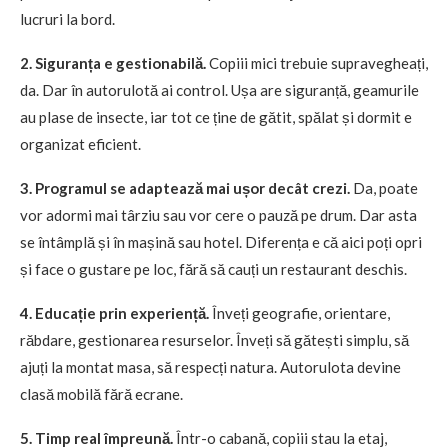
lucruri la bord.
2. Siguranța e gestionabilă.
Copiii mici trebuie supravegheați,
da. Dar în autorulotă ai control. Ușa are siguranță, geamurile
au plase de insecte, iar tot ce ține de gătit, spălat și dormit e
organizat eficient.
3. Programul se adaptează mai ușor decât crezi.
Da, poate
vor adormi mai târziu sau vor cere o pauză pe drum. Dar asta
se întâmplă și în mașină sau hotel. Diferența e că aici poți opri
și face o gustare pe loc, fără să cauți un restaurant deschis.
4. Educație prin experiență.
Înveți geografie, orientare,
răbdare, gestionarea resurselor. Înveți să gătești simplu, să
ajuți la montat masa, să respecți natura. Autorulota devine
clasă mobilă fără ecrane.
5. Timp real împreună.
Într-o cabană, copiii stau la etaj,