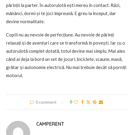
părinții la parter. În autorulotă ești mereu în contact. Râzi,
mănânci, dormi și te joci împreună. E greu la început, dar
devine normalitate.
Copiii nu au nevoie de perfecțiune. Au nevoie de părinți
relaxați și de aventuri care se transformă în povești. Iar cu o
autorulotă complet dotată, totul devine mai simplu. Mai ales
când ai deja la bord un set de jocuri, biciclete, scaune, masă,
grătar și autonomie electrică. Nu mai trebuie decât să porniți
motorul.
0 comment
0
CAMPERENT