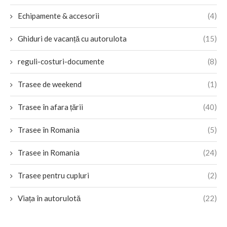
Echipamente & accesorii
(4)
Ghiduri de vacanță cu autorulota
(15)
reguli-costuri-documente
(8)
Trasee de weekend
(1)
Trasee în afara țării
(40)
Trasee în Romania
(5)
Trasee in Romania
(24)
Trasee pentru cupluri
(2)
Viața în autorulotă
(22)