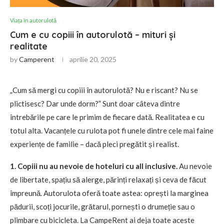
Viața în autorulotă
Cum e cu copiii în autorulotă – mituri și
realitate
by
Camperent
aprilie 20, 2025
„Cum să mergi cu copiii în autorulotă? Nu e riscant? Nu se
plictisesc? Dar unde dorm?” Sunt doar câteva dintre
întrebările pe care le primim de fiecare dată. Realitatea e cu
totul alta. Vacanțele cu rulota pot fi unele dintre cele mai faine
experiențe de familie – dacă pleci pregătit și realist.
1. Copiii nu au nevoie de hoteluri cu all inclusive.
Au nevoie
de libertate, spațiu să alerge, părinți relaxați și ceva de făcut
împreună. Autorulota oferă toate astea: oprești la marginea
pădurii, scoți jocurile, grătarul, pornești o drumeție sau o
plimbare cu bicicleta. La CampeRent ai deja toate aceste