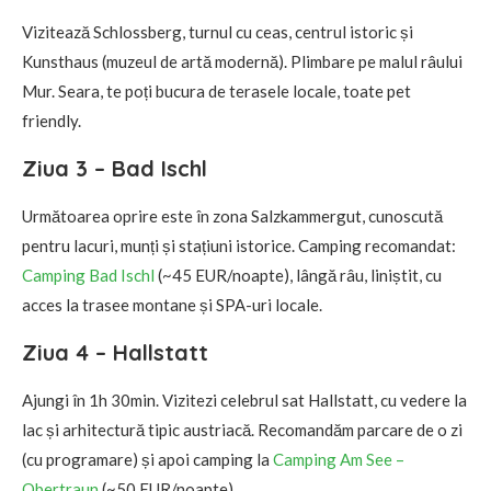
Vizitează Schlossberg, turnul cu ceas, centrul istoric și
Kunsthaus (muzeul de artă modernă). Plimbare pe malul râului
Mur. Seara, te poți bucura de terasele locale, toate pet
friendly.
Ziua 3 – Bad Ischl
Următoarea oprire este în zona Salzkammergut, cunoscută
pentru lacuri, munți și stațiuni istorice. Camping recomandat:
Camping Bad Ischl
(~45 EUR/noapte), lângă râu, liniștit, cu
acces la trasee montane și SPA-uri locale.
Ziua 4 – Hallstatt
Ajungi în 1h 30min. Vizitezi celebrul sat Hallstatt, cu vedere la
lac și arhitectură tipic austriacă. Recomandăm parcare de o zi
(cu programare) și apoi camping la
Camping Am See –
Obertraun
(~50 EUR/noapte).