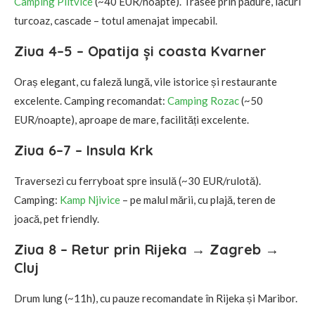
Camping Plitvice
(~40 EUR/noapte). Trasee prin pădure, lacuri
turcoaz, cascade – totul amenajat impecabil.
Ziua 4–5 – Opatija și coasta Kvarner
Oraș elegant, cu faleză lungă, vile istorice și restaurante
excelente. Camping recomandat:
Camping Rozac
(~50
EUR/noapte), aproape de mare, facilități excelente.
Ziua 6–7 – Insula Krk
Traversezi cu ferryboat spre insulă (~30 EUR/rulotă).
Camping:
Kamp Njivice
– pe malul mării, cu plajă, teren de
joacă, pet friendly.
Ziua 8 – Retur prin Rijeka → Zagreb →
Cluj
Drum lung (~11h), cu pauze recomandate în Rijeka și Maribor.