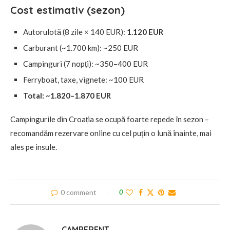
Cost estimativ (sezon)
Autorulotă (8 zile × 140 EUR):
1.120 EUR
Carburant (~1.700 km): ~250 EUR
Campinguri (7 nopți): ~350–400 EUR
Ferryboat, taxe, vignete: ~100 EUR
Total: ~1.820–1.870 EUR
Campingurile din Croația se ocupă foarte repede în sezon –
recomandăm rezervare online cu cel puțin o lună înainte, mai
ales pe insule.
0 comment
0
CAMPERENT