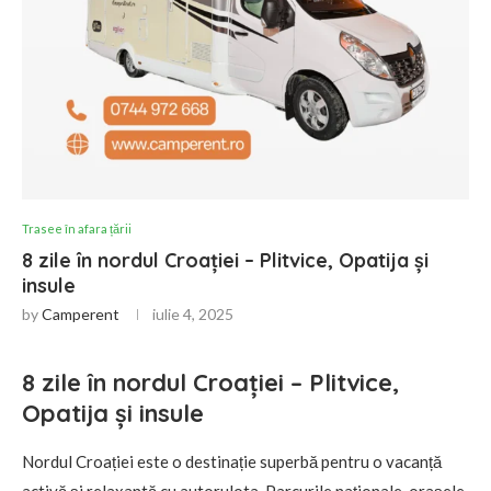
Trasee în afara țării
8 zile în nordul Croației – Plitvice, Opatija și
insule
by
Camperent
iulie 4, 2025
8 zile în nordul Croației – Plitvice,
Opatija și insule
Nordul Croației este o destinație superbă pentru o vacanță
activă și relaxantă cu autorulota. Parcurile naționale, orașele