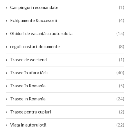
Campinguri recomandate
(1)
Echipamente & accesorii
(4)
Ghiduri de vacanță cu autorulota
(15)
reguli-costuri-documente
(8)
Trasee de weekend
(1)
Trasee în afara țării
(40)
Trasee în Romania
(5)
Trasee in Romania
(24)
Trasee pentru cupluri
(2)
Viața în autorulotă
(22)