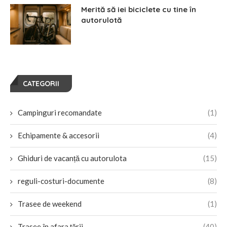
Merită să iei biciclete cu tine în
autorulotă
CATEGORII
Campinguri recomandate
(1)
Echipamente & accesorii
(4)
Ghiduri de vacanță cu autorulota
(15)
reguli-costuri-documente
(8)
Trasee de weekend
(1)
Trasee în afara țării
(40)