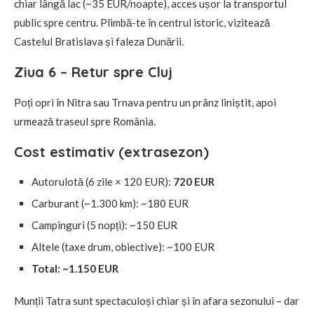
chiar lângă lac (~35 EUR/noapte), acces ușor la transportul
public spre centru. Plimbă-te în centrul istoric, vizitează
Castelul Bratislava și faleza Dunării.
Ziua 6 – Retur spre Cluj
Poți opri în Nitra sau Trnava pentru un prânz liniștit, apoi
urmează traseul spre România.
Cost estimativ (extrasezon)
Autorulotă (6 zile × 120 EUR):
720 EUR
Carburant (~1.300 km): ~180 EUR
Campinguri (5 nopți): ~150 EUR
Altele (taxe drum, obiective): ~100 EUR
Total: ~1.150 EUR
Munții Tatra sunt spectaculoși chiar și în afara sezonului – dar