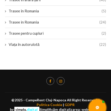
Trasee în Romania
(5)
Trasee in Romania
(24)
Trasee pentru cupluri
(2)
Viața în autorulotă
(22)
@2025 - CampeRent Cluj-Napoca All Right Reserved. |
Politica Cookie
|
GDPR
by
simplu.
digital
Simplificăm digitalizarea: website-uri,