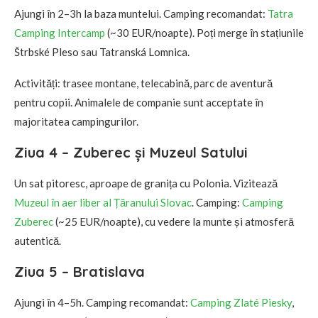
Ajungi în 2–3h la baza muntelui. Camping recomandat:
Tatra
Camping Intercamp
(~30 EUR/noapte). Poți merge în stațiunile
Štrbské Pleso sau Tatranská Lomnica.
Activități: trasee montane, telecabină, parc de aventură
pentru copii. Animalele de companie sunt acceptate în
majoritatea campingurilor.
Ziua 4 – Zuberec și Muzeul Satului
Un sat pitoresc, aproape de granița cu Polonia. Vizitează
Muzeul în aer liber al Țăranului Slovac
. Camping:
Camping
Zuberec
(~25 EUR/noapte), cu vedere la munte și atmosferă
autentică.
Ziua 5 – Bratislava
Ajungi în 4–5h. Camping recomandat:
Camping Zlaté Piesky
,